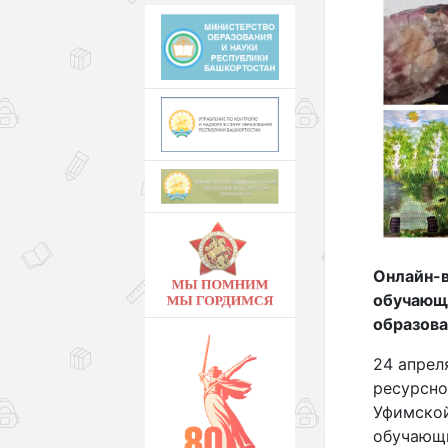
Онлайн-
обучающи
образов
24 апрел
ресурсно
Уфимско
обучающи