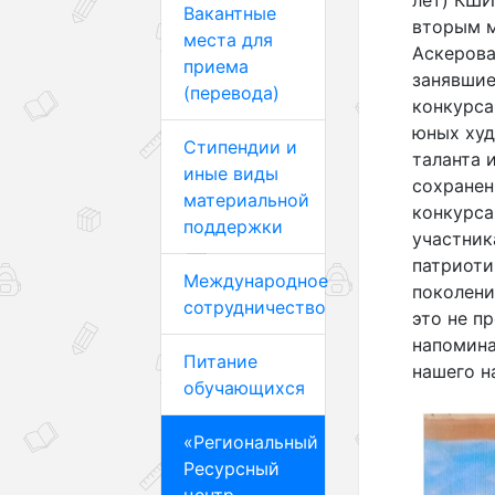
Вакантные
вторым м
места для
Аскерова 
приема
занявшие
(перевода)
конкурса
юных худ
Стипендии и
таланта 
иные виды
сохранен
материальной
конкурса
поддержки
участник
патриоти
Международное
поколени
сотрудничество
это не п
напомина
Питание
нашего н
обучающихся
«Региональный
Ресурсный