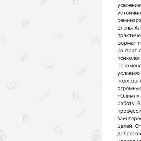
усвоени
устойчив
семинара
Елены Ал
практиче
формат п
контакт 
психолог
рекоменд
условиях
подхода 
огромную
«Олимп» 
работу. 
професс
заинтере
целей. О
доброжел
царила н