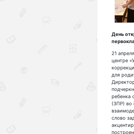
День от
первокл
21 апрел
центре «
коррекци
для роди
Директор
подчеркн
ребенка 
(ЗПР) во
взаимоде
слово за
акцентир
построен