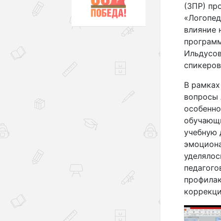
(ЗПР) пр
«Логопед
влияние 
программ
Ильдусов
спикеров
В рамках
вопросы 
особенно
обучающи
учебную 
эмоциона
уделялос
педагого
профилак
коррекци