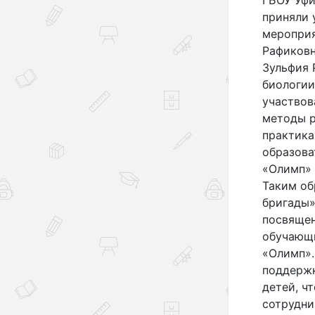
приняли 
мероприя
Рафиковн
Зульфия 
биологии
участвов
методы р
практика
образов
«Олимп» 
Таким об
бригады»
посвящен
обучающи
«Олимп».
поддержк
детей, ч
сотрудни