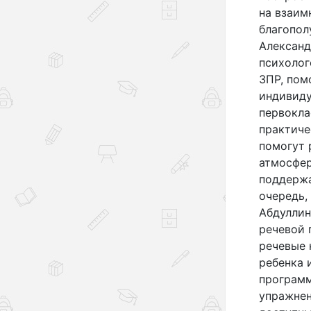
на взаим
благопол
Александ
психолог
ЗПР, пом
индивиду
первокла
практиче
помогут 
атмосфер
поддержа
очередь,
Абдуллин
речевой 
речевые 
ребенка 
программ
упражнен