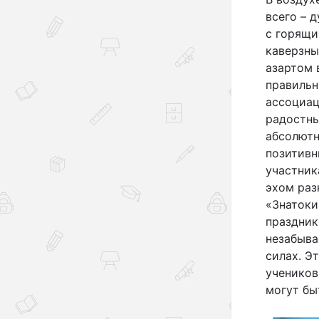
всего – 
с горящи
каверзны
азартом 
правильн
ассоциац
радостны
абсолютн
позитивн
участник
эхом раз
«Знатоки
праздник
незабыва
силах. Э
учеников
могут бы