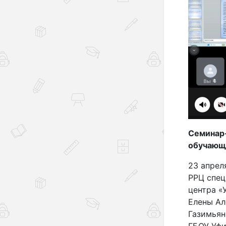
Семинар
обучающи
23 апрел
РРЦ спец
центра «
Елены Ал
Газимьян
ГБОУ Уф