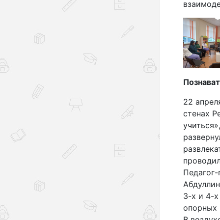
взаимоде
Познават
22 апрел
стенах Р
учиться»
разверну
развлека
проводил
Педагог-
Абдуллин
3-х и 4-
опорных 
В воздух