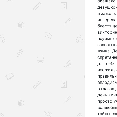
обещало 
девушкой
а зажечь
интереса
блестяще
викторин
неуемным
захватыв
языка. Д
спрятанн
для себя
неожидан
правильн
аплодисм
в глазах 
день «ин
просто у
волшебны
тайны са