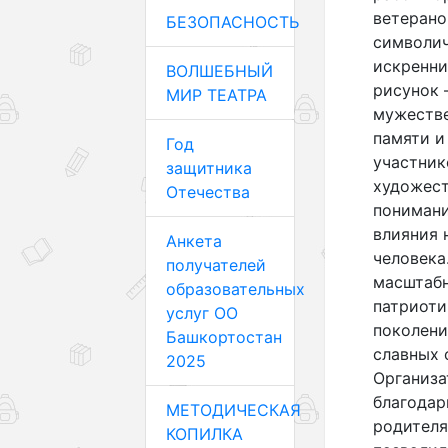
ветерано
БЕЗОПАСНОСТЬ
символич
искренни
ВОЛШЕБНЫЙ
рисунок 
МИР ТЕАТРА
мужестве
памяти и
Год
участник
защитника
художест
Отечества
понимани
влияния 
Анкета
человека
получателей
масштабн
образовательных
патриоти
услуг ОО
поколени
Башкортостан
славных 
2025
Организ
благодар
МЕТОДИЧЕСКАЯ
родителя
КОПИЛКА