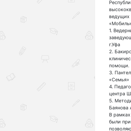
Республи
высококв
ведущих 
«Мобильн
1. Ведер
заведую
г.Уфа
2. Бакир
клиничес
помощи.
3. Панте
«Семья» 
4. Педаг
центра Ш
5. Метод
Баянова 
В рамках
были при
позволяю