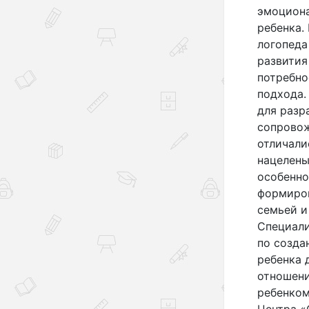
эмоциона
ребенка.
логопеда
развития
потребно
подхода.
для разр
сопровож
отличали
нацелены
особенно
формиро
семьей и
Специали
по созда
ребенка 
отношени
ребенком
Центра «