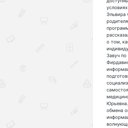
доступны
условиях
Эльвира 
родителя
программ
рассказа
о том, к
индивиду
Завуч по
Фирдавис
информац
подготов
социали
самостоя
медицинс
Юрьевна.
обмена о
информац
волнующи