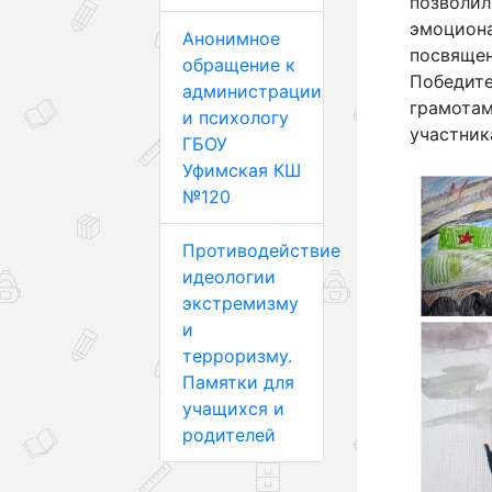
позволил
эмоциона
Анонимное
посвящен
обращение к
Победите
администрации
грамотам
и психологу
участник
ГБОУ
Уфимская КШ
№120
Противодействие
идеологии
экстремизму
и
терроризму.
Памятки для
учащихся и
родителей