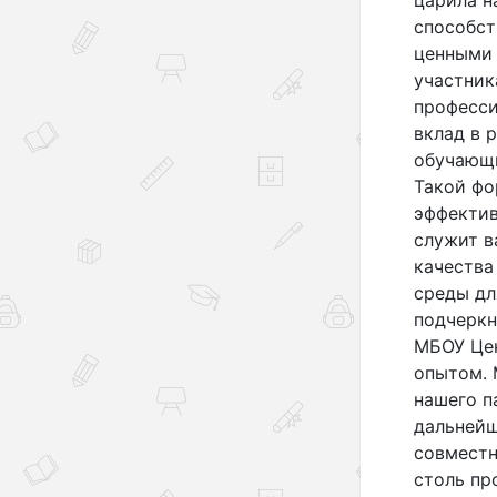
способст
ценными 
участник
професси
вклад в 
обучающи
Такой фо
эффектив
служит 
качества
среды дл
подчеркн
МБОУ Цен
опытом. 
нашего п
дальнейш
совместн
столь пр