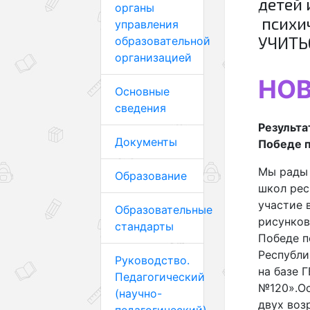
детей 
органы
психи
управления
УЧИТЬ
образовательной
организацией
НО
Основные
сведения
Результа
Документы
Победе 
Мы рады 
Образование
школ рес
участие 
Образовательные
рисунков
стандарты
Победе п
Республи
Руководство.
на базе 
Педагогический
№120».Ос
(научно-
двух возр