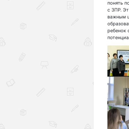
понять п
с ЗПР. Э
важным ш
образова
ребенок 
потенциа