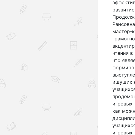
эффектив
развитие
Продолжа
Раисовна
мастер-к
грамотно
акцентир
чтения в
что явля
формиров
выступле
ищущих 
учащихся
продемон
игровых 
как можн
дисципли
учащихся
игровых 