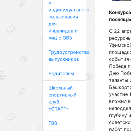
и
индивидуального
Конкурса
пользования
посвяща
для
инвалидов и
С 22 апр
лиц с ОВЗ
ресурсны
Уфимской
площадко
Трудоустройство
события 
выпускников
Победе п
Дню Побе
Родителям
таланты 
Башкорто
Школьный
участие 
спортивный
вложил в
клуб
неподдел
«СТАРТ»
глубину 
советско
ГВЭ
работ по