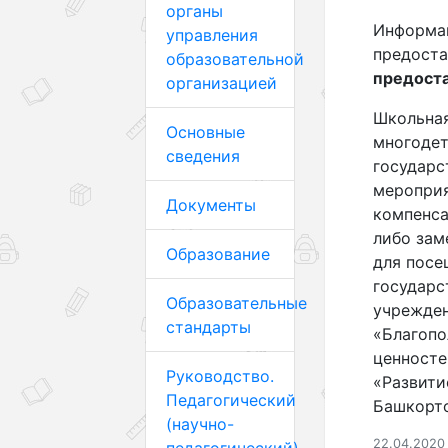
органы
Информац
управления
предост
образовательной
предост
организацией
Школьная
Основные
многодет
сведения
государс
мероприя
Документы
компенса
либо зам
Образование
для посе
государс
Образовательные
учрежден
стандарты
«Благопо
ценносте
Руководство.
«Развити
Педагогический
Башкорт
(научно-
22.04.2020