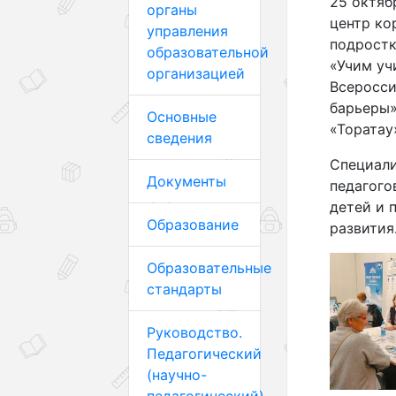
25 октяб
органы
центр ко
управления
подростк
образовательной
«Учим учи
организацией
Всеросси
барьеры»
Основные
«Торатау»
сведения
Специали
Документы
педагого
детей и 
Образование
развития
Образовательные
стандарты
Руководство.
Педагогический
(научно-